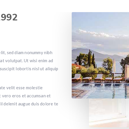
1992
elit, sed diam nonummy nibh
at volutpat. Ut wisi enim ad
scipit lobortis nisl ut aliquip
ate velit esse molestie
at vero eros et accumsan et
il delenit augue duis dolore te